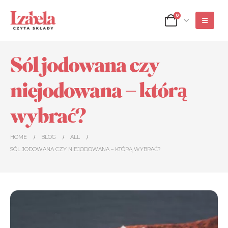
0
Sól jodowana czy
niejodowana – którą
wybrać?
HOME
BLOG
ALL
SÓL JODOWANA CZY NIEJODOWANA – KTÓRĄ WYBRAĆ?