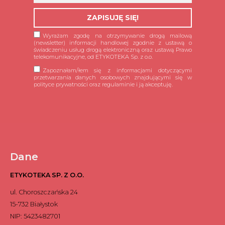
Wyrażam zgodę na otrzymywanie drogą mailową
(newsletter) informacji handlowej zgodnie z ustawą o
świadczeniu usług drogą elektroniczną oraz ustawą Prawo
telekomunikacyjne, od ETYKOTEKA Sp. z o.o.
Zapoznałam/łem się z informacjami dotyczącymi
przetwarzania danych osobowych znajdującymi się w
polityce prywatności oraz regulaminie i ją akceptuję.
Dane
ETYKOTEKA SP. Z O.O.
ul. Choroszczańska 24
15-732 Białystok
NIP: 5423482701